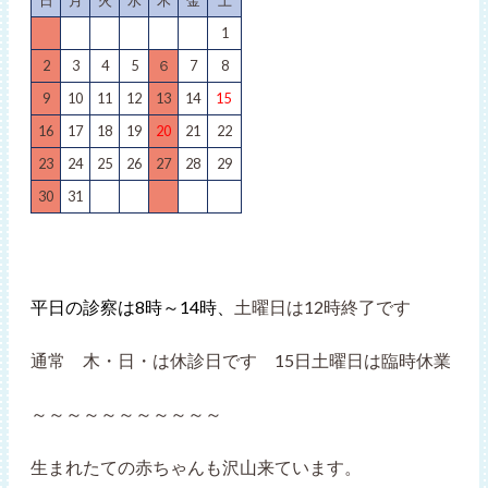
日
月
火
水
木
金
土
1
2
3
4
5
６
7
8
9
10
11
12
13
14
15
16
17
18
19
20
21
22
23
24
25
26
27
28
29
30
31
平日の診察は8時～14時、
土曜日は12時終了です
通常 木・日・は休診日です 15日土曜日は臨時休業
～～～～～～～～～～～
生まれたての赤ちゃんも沢山来ています。