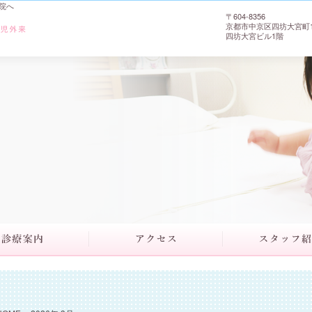
産院へ
〒604-8356
京都市中京区四坊大宮町17
四坊大宮ビル1階